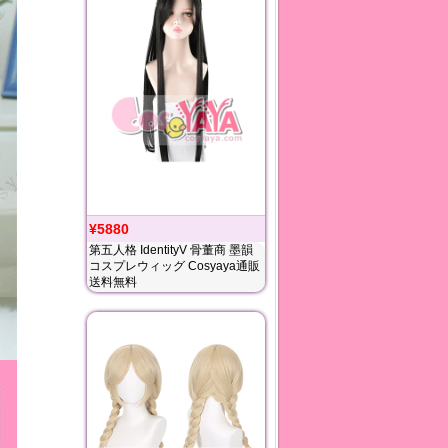
¥5880
第五人格 IdentityV 骨董商 墨韻
コスプレウィッグ Cosyaya通販
送料無料