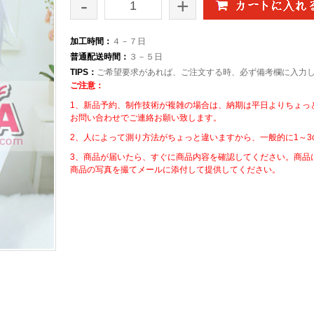
-
+
加工時間：
４－７日
普通配送時間：
３－５日
TIPS：
ご希望要求があれば、ご注文する時、必ず備考欄に入力
ご注意：
1、新品予約、制作技術が複雑の場合は、納期は平日よりちょっ
お問い合わせでご連絡お願い致します。
2、人によって測り方法がちょっと違いますから、一般的に1～3
3、商品が届いたら、すぐに商品内容を確認してください。商品
商品の写真を撮てメールに添付して提供してください。