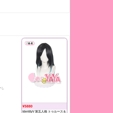
クし
¥5880
IdentityV 第五人格 トゥルース＆