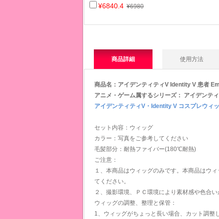
¥6840.4
¥6980
商品詳細
使用方法
商品名：アイデンティティV Identity V 患者 
アニメ・ゲーム属するシリー
ズ：
アイデンティティ
アイデンティティV・Identity V コスプレウィ
セット内容：ウィッグ
カラー：写真をご参考してください
毛髪部分：耐熱ファイバー(180℃耐熱)
ご注意：
１、本商品はウィッグのみです。本商品はウィ
てください。
２、撮影環境、ＰＣ環境により素材感や色合い
ウィッグの調整、整理と保管：
1、ウィッグがちょっと長い場合、カット調整