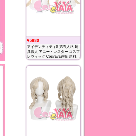
¥5880
アイデンティティ5 第五人格 玩
具職人 アニー・レスター コスプ
レウィッグ Cosyaya通販 送料無
料