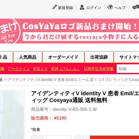
新規登録
ログイン
ヘルプ
新 品
人気商品
オーダーメイド
出荷追跡
サイトマ
制服
アークナイツ
初音ミク
原神（げんしん）
日韓学生高校制服
人格
-> アイデンティティV Identity V 患者 Emil/エミール 星々コスプレ ウィッグ Cos
アイデンティティV Identity V 患者 Emi
ィッグ Cosyaya通販 送料無料
商品番号：Identity-V-BS-005-1-W
販売価格： ¥5180
*
数量