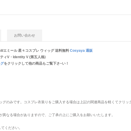
お問い合わせ
Emil/エミール 星々コスプレ ウィッグ
送料無料
Cosyaya 通販
V・Identity V (第五人格)
ッグ
をクリックして他の商品もご覧下さ~い！
ッグのみです。コスプレ衣装りをご購入する場合は上記の関連商品を軽くてクリッ
が異なる場合がありますので、ご了承の上にご購入をお願いいたします。
してください。