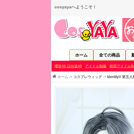
cosyayaへようこそ！
ホーム
全ての商品
櫻坂46·日向坂46
アイドル制服
韓国アイドル
ホーム ->
コスプレウィッグ
->
IdentityV 第五