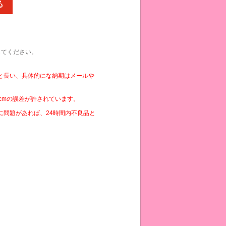
してください。
と長い、具体的にな納期はメールや
cmの誤差が許されています。
に問題があれば、24時間内不良品と