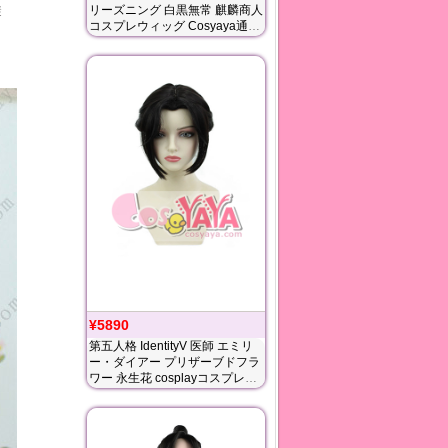
リーズニング 白黒無常 麒麟商人
避
コスプレウィッグ Cosyaya通販
送料無料
¥5890
第五人格 IdentityV 医師 エミリ
ー・ダイアー プリザーブドフラ
ワー 永生花 cosplayコスプレウ
ィッグ Cosyaya通販 送料無料