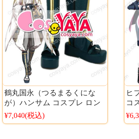
鶴丸国永（つるまるくにな
ヒ
が）ハンサム コスプレ ロン
コス
グ靴 刀剣乱舞 キャラ コス ブ
ヒプ
¥7,040(税込)
¥6,
ーツ オーダーメイド
央