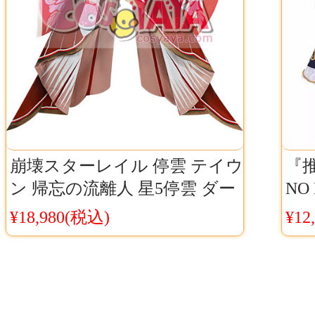
崩壊スターレイル 停雲 テイウ
『推
ン 帰忘の流離人 星5停雲 ダー
NO
クバージョン コスプレ衣装
ス
¥18,980(税込)
¥12
Cosyaya通販 送料無料
レ衣