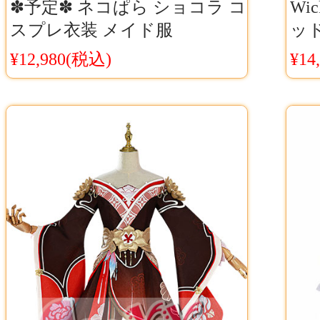
✽予定✽ ネコぱら ショコラ コ
Wi
スプレ衣装 メイド服
ッド
NEKOPARA ネコパラ コス服
ル
¥12,980(税込)
¥14
Co