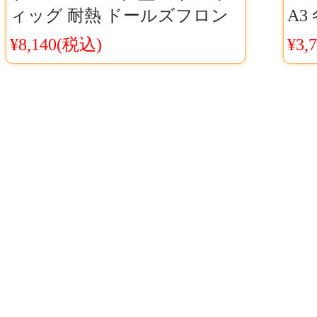
ィッグ 耐熱 ドールズフロン
A3
トライン M99 怪盗 コスプレ
ー
¥8,140(税込)
¥3,