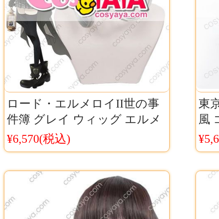
ロード・エルメロイII世の事
東
件簿 グレイ ウィッグ エルメ
風 
ロイII世 ぐれい Gray コスプレ
限
¥6,570(税込)
¥5,
ウィッグ