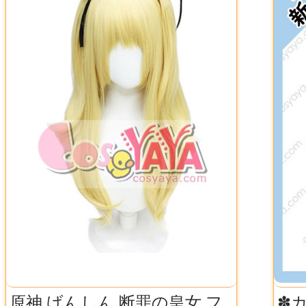
原神 げんしん 断罪の皇女 フ
✽