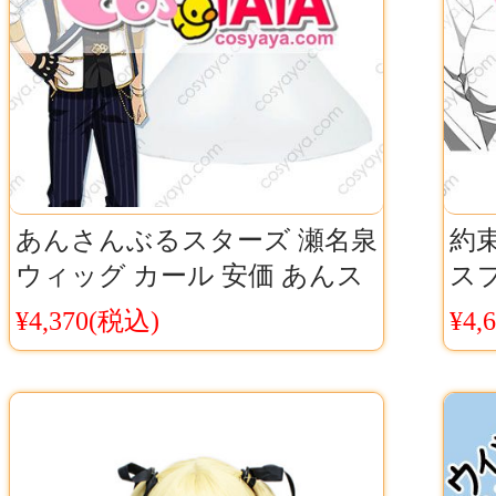
あんさんぶるスターズ 瀬名泉
約
ウィッグ カール 安価 あんス
ス
タ ナイツ 泉 コスプレウィッ
チュ
¥4,370(税込)
¥4,
グ
ウ