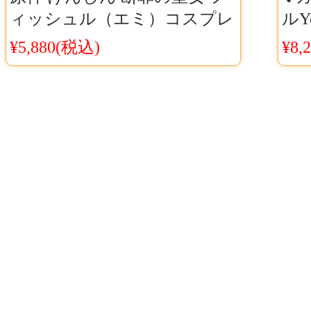
ィッシュル（エミ）コスプレ
ルY
ウィッグ Cosyaya通販 送料無
ウィ
¥5,880(税込)
¥8,
料
ー