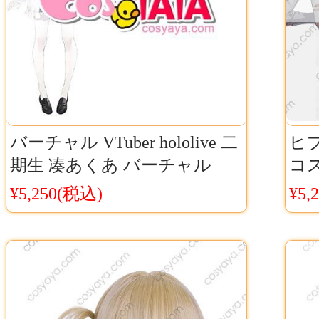
バーチャル VTuber hololive 二
ヒ
期生 凑あくあ バーチャル
コ
YouTuber ウィッグ コスプレ
シブヤ
¥5,250(税込)
¥5,
カツラ 汎用 耐熱ウィッグ 通
販