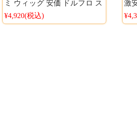
ミ ウィッグ 安価 ドルフロ ス
激安
オミ コスプレウィッグ
平
¥4,920(税込)
¥4,
SUOMI KP31