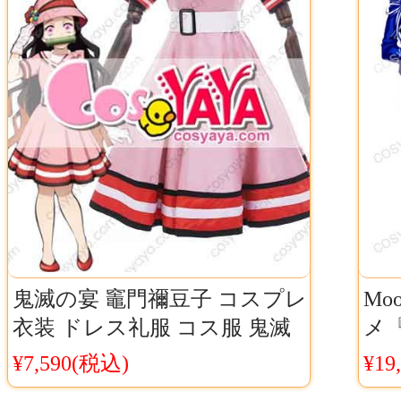
鬼滅の宴 竈門禰豆子 コスプレ
Mo
衣装 ドレス礼服 コス服 鬼滅
メ『
の刃 スペシャルイベント～鬼
ビ
¥7,590(税込)
¥19
滅の宴～ ねずこ コス服
衣