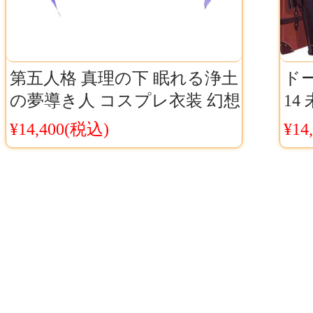
第五人格 真理の下 眠れる浄土
ドー
の夢導き人 コスプレ衣装 幻想
14
風ゲームキャラ衣装Cosyaya通
プレ
¥14,400(税込)
¥14
販 送料無料
ャ