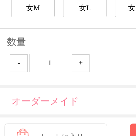
女M
女L
女
数量
-
+
オーダーメイド