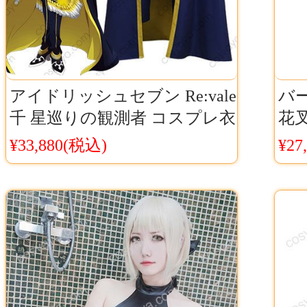
アイドリッシュセブン Re:vale
バー
千 星巡りの観測者 コスプレ衣
花
装 IDOLiSH7 星巡り リバーレ
ャ
¥33,880(税込)
¥27
カース
ミア
料