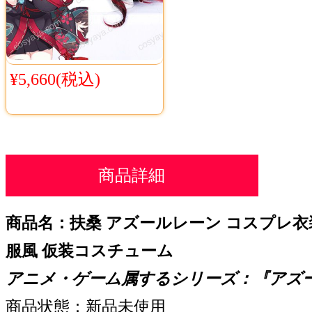
¥5,660(税込)
商品詳細
商品名：扶桑 アズールレーン コスプレ衣装 激案
服風 仮装コスチューム
アニメ・ゲーム属するシリーズ：『
アズ
商品状態：新品未使用