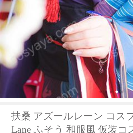
扶桑 アズールレーン コスプレ
Lane ふそう 和服風 仮装