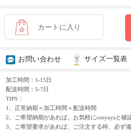
サイズ一覧表
お問い合わせ
加工時間：1-15日
配送時間：5-7日
TIPS：
1、正常納期＝加工時間＋配送時間
2、ご希望納期があれば、お気軽にcosyayaと
3、ご希望要求があれば、ご注文する時、必ず