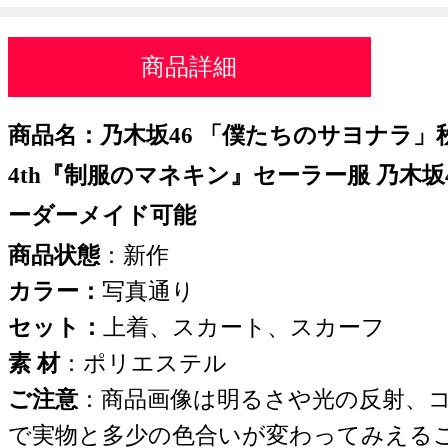
商品詳細
商品名：
乃木坂46 「僕たちのサヨナラ
4th『制服のマネキン』セーラー服 乃木坂
ーダーメイド可能
商品状態
：新作
カラー：
写真通り
セット：
上着、スカート、スカーフ
素 材
：ポリエステル
ご注意
：商品画像は明るさや光の反射、
で実物と多少の色合いが変わってみえる