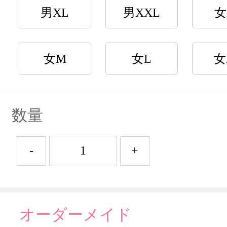
男XL
男XXL
女
女M
女L
女
数量
-
+
オーダーメイド