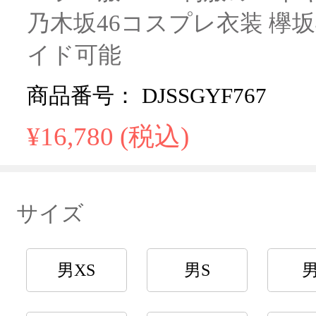
乃木坂46コスプレ衣装 欅坂
イド可能
商品番号： DJSSGYF767
¥16,780 (税込)
サイズ
男XS
男S